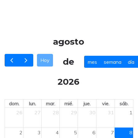
agosto
de
Hoy
mes
semana
día
2026
dom.
lun.
mar.
mié.
jue.
vie.
sáb.
26
27
28
29
30
31
1
2
3
4
5
6
7
8